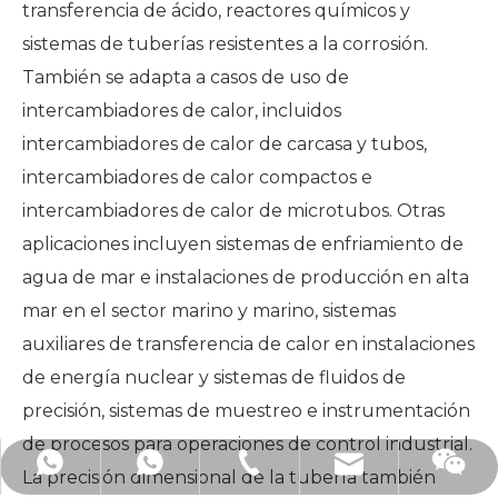
transferencia de ácido, reactores químicos y
sistemas de tuberías resistentes a la corrosión.
También se adapta a casos de uso de
intercambiadores de calor, incluidos
intercambiadores de calor de carcasa y tubos,
intercambiadores de calor compactos e
intercambiadores de calor de microtubos. Otras
aplicaciones incluyen sistemas de enfriamiento de
agua de mar e instalaciones de producción en alta
mar en el sector marino y marino, sistemas
auxiliares de transferencia de calor en instalaciones
de energía nuclear y sistemas de fluidos de
precisión, sistemas de muestreo e instrumentación
de procesos para operaciones de control industrial.
mimi@hsfitting.com
+86-577-86383608
+8613777773238
La precisión dimensional de la tubería también