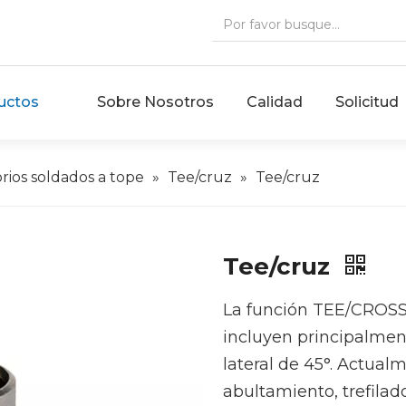
uctos
Sobre Nosotros
Calidad
Solicitud
rios soldados a tope
»
Tee/cruz
»
Tee/cruz
Tee/cruz
La función TEE/CROSS 
incluyen principalment
lateral de 45°. Actual
abultamiento, trefilado