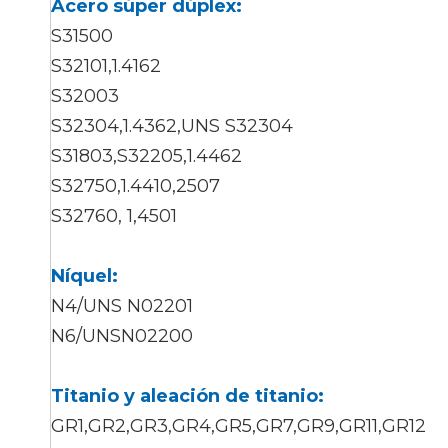
Acero súper dúplex:
S31500
S32101,1.4162
S32003
S32304,1.4362,UNS S32304
S31803,S32205,1.4462
S32750,1.4410,2507
S32760, 1,4501
Níquel:
N4/UNS N02201
N6/UNSN02200
Titanio y aleación de titanio:
GR1,GR2,GR3,GR4,GR5,GR7,GR9,GR11,GR12