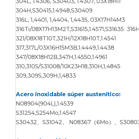
304L, 1.4306, S30403, 1.4307, 03X18H11
304H,S30415,1.4948,S30409
316L, 1,4401, 1,4404, 1,4435, 03X17H14M3
316Ti/08X17H13M2T,S31615,1.4571,S31635 316
321/08X18T10T,321H/12X18H10T,1.4541
317,317L/03X16H15M3B,1.4449,1.4438
347/08X18H12B,347H,1.4550,1.4961
310,310S/S31008/10X23H18,310H,1,4845
309,309S,309H,1,4833
Acero inoxidable súper austenítico:
N08904(904L),1.4539
S31254,S254Mo,1.4547
S30432、S31042、 N08367（6Mo）、S30803