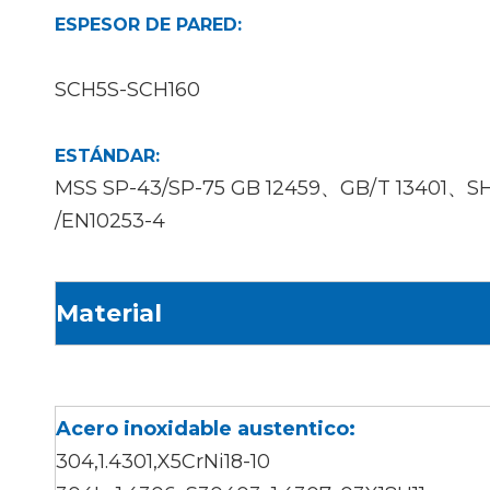
ESPESOR DE PARED:
SCH5S-SCH160
ESTÁNDAR:
MSS SP-43/SP-75 GB 12459、GB/T 13401、SH
/EN10253-4
Material
Acero inoxidable austentico:
304,1.4301,X5CrNi18-10