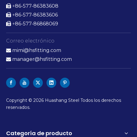
86-577-86383608

+
86-577-86383606

+
86-577-86868069

+
Correo electrónico
mimi@hsfitting.com

manager@hsfitting.com

Copyright ©
2026
Huashang Steel Todos los derechos
reservados.
Categoría de producto