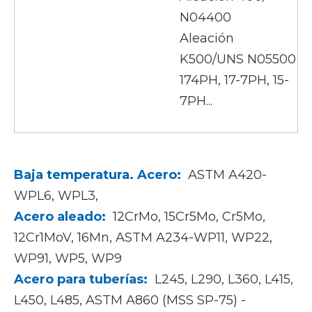
N04400
Aleación
K500/UNS N05500
174PH, 17-7PH, 15-
7PH...
Baja temperatura. Acero:
ASTM A420-
WPL6, WPL3,
Acero aleado:
12CrMo, 15Cr5Mo, Cr5Mo,
12Cr1MoV, 16Mn, ASTM A234-WP11, WP22,
WP91, WP5, WP9
Acero para tuberías:
L245, L290, L360, L415,
L450, L485, ASTM A860 (MSS SP-75) -