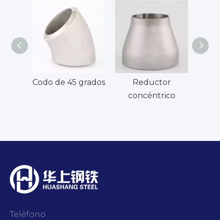
Codo de 45 grados
Reductor
concéntrico
e
Teléfono