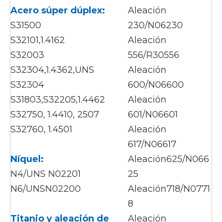
Acero súper dúplex:
Aleación
S31500
230/N06230
S32101,1.4162
Aleación
S32003
556/R30556
S32304,1.4362,UNS
Aleación
S32304
600/N06600
S31803,S32205,1.4462
Aleación
S32750, 1.4410, 2507
601/N06601
S32760, 1.4501
Aleación
617/N06617
Níquel:
Aleación625/N066
N4/UNS N02201
25
N6/UNSN02200
Aleación718/N0771
8
Titanio y aleación de
Aleación