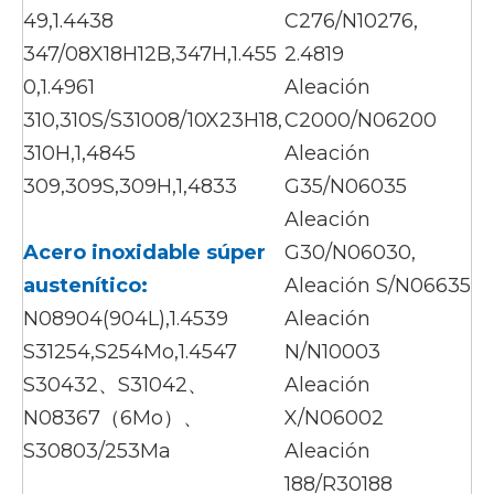
49,1.4438
C276/N10276,
347/08X18H12B,347H,1.455
2.4819
0,1.4961
Aleación
310,310S/S31008/10X23H18,
C2000/N06200
310H,1,4845
Aleación
309,309S,309H,1,4833
G35/N06035
Aleación
Acero inoxidable súper
G30/N06030,
austenítico:
Aleación S/N06635
N08904(904L),1.4539
Aleación
S31254,S254Mo,1.4547
N/N10003
S30432、S31042、
Aleación
N08367（6Mo）、
X/N06002
S30803/253Ma
Aleación
188/R30188