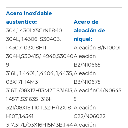
Acero inoxidable
austentico:
Acero de
304,1.4301,X5CrNi18-10
aleación de
304L, 1.4306, S30403,
níquel:
1.4307, 03X18H11
Aleación B/N10001
304H,S30415,1.4948,S3040
Aleación
9
B2/N10665
316L, 1,4401, 1,4404, 1,4435,
Aleación
03X17H14M3
B3/N10675
316Ti/08X17H13M2T,S31615,
AleaciónC4/N0645
1.4571,S31635 316H
5
321/08X18T10T,321H/12X18
Aleación
H10T,1.4541
C22/N06022
317,317L/03X16H15M3B,1.44
Aleación