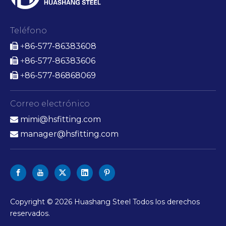
Teléfono
86-577-86383608

+
86-577-86383606

+
86-577-86868069

+
Correo electrónico
mimi@hsfitting.com

manager@hsfitting.com

Copyright ©
2026
Huashang Steel Todos los derechos
reservados.