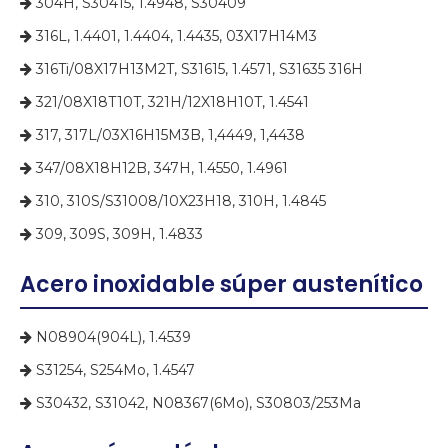
304H, S30415, 1.4948, S30409

316L, 1.4401, 1.4404, 1.4435, 03X17H14M3

316Ti/08X17H13M2T, S31615, 1.4571, S31635 316H

321/08X18T10T, 321H/12X18H10T, 1.4541

317, 317L/03X16H15M3B, 1,4449, 1,4438

347/08X18H12B, 347H, 1.4550, 1.4961

310, 310S/S31008/10X23H18, 310H, 1.4845

309, 309S, 309H, 1.4833

Acero inoxidable súper austenítico
N08904(904L), 1.4539

S31254, S254Mo, 1.4547

S30432, S31042, N08367(6Mo), S30803/253Ma
