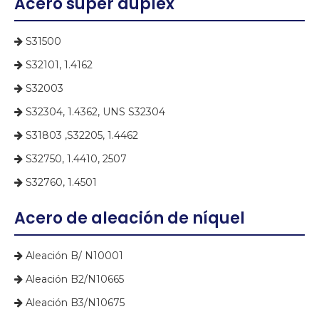
Acero súper dúplex
S31500

S32101, 1.4162

S32003

S32304, 1.4362, UNS S32304

S31803 ,S32205, 1.4462

S32750, 1.4410, 2507

S32760, 1.4501

Acero de aleación de níquel
Aleación B/ N10001

Aleación B2/N10665

Aleación B3/N10675
