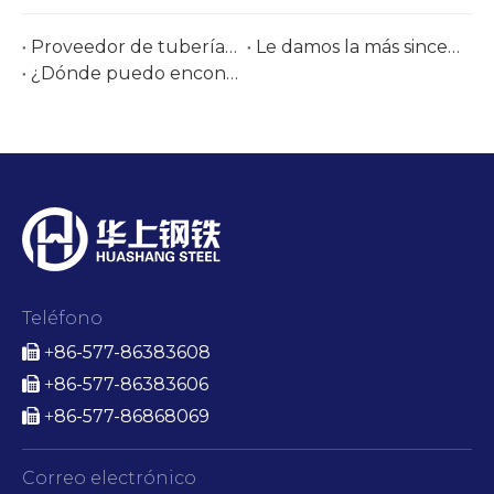
Proveedor de tuberías y accesorios de acero inoxidable en Tube Düsseldorf 2026 | Acero Huashang
Le damos la más sincera bienvenida a nuestra exposición brasileña: Tubotech & Wire Brasil 2025 Fecha: 29 al 31 de octubre de 2025
¿Dónde puedo encontrar tubos de acero inoxidable AMS de calidad aeronáutica para envío a granel inmediato?
Teléfono
86-577-86383608

+
86-577-86383606

+
86-577-86868069

+
Correo electrónico