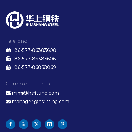
Teléfono
86-577-86383608

+
86-577-86383606

+
86-577-86868069

+
Correo electrónico
mimi@hsfitting.com

manager@hsfitting.com
