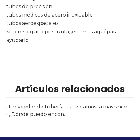
tubos de precisión
tubos médicos de acero inoxidable
tubos aeroespaciales
Si tiene alguna pregunta, ¡estamos aquí para
ayudarlo!
Artículos relacionados
Proveedor de tuberías y accesorios de acero inoxidable en Tube Düsseldorf 2026 | Acero Huashang
Le damos la más sincera bienvenida a nuestra exposición brasileña: Tubotech & Wire Brasil 2025 Fecha: 29 al 31 de octubre de 2025
¿Dónde puedo encontrar tubos de acero inoxidable AMS de calidad aeronáutica para envío a granel inmediato?