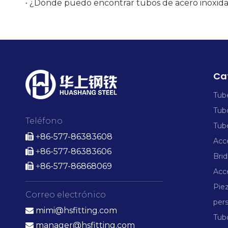
Ca
Tube
Tubo
Teléfono
Tube
86-577-86383608

+
Acce
86-577-86383606

+
Brid
86-577-86868069

+
Acce
Pie
Correo electrónico
pers
mimi@hsfitting.com

Tubo
manager@hsfitting.com
