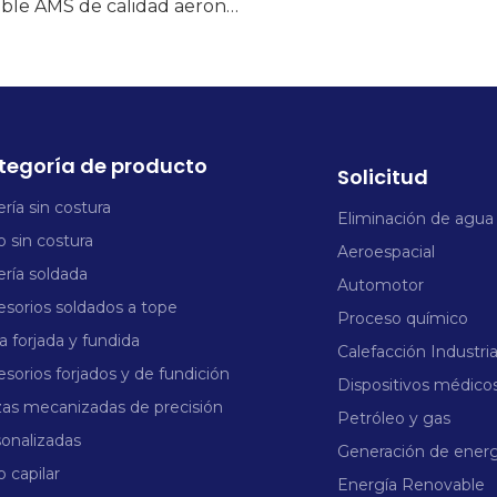
¿Dónde puedo encontrar tubos de acero inoxidable AMS de calidad aeronáutica para envío a granel inmediato?
tegoría de producto
Solicitud
ría sin costura
Eliminación de agua
 sin costura
Aeroespacial
ría soldada
Automotor
sorios soldados a tope
Proceso químico
a forjada y fundida
Calefacción Industria
sorios forjados y de fundición
Dispositivos médico
zas mecanizadas de precisión
Petróleo y gas
onalizadas
Generación de energ
 capilar
Energía Renovable