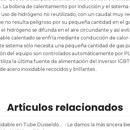
. La bobina de calentamiento por inducción y el sistema
s el uso de hidrógeno no reutilizado, con un caudal muy 
ue no resulta peligroso por su pequeña cantidad en el g
l hidrógeno se difunda en el aire circundante y así evi
dable calentado se enfría mediante conducción de calor 
este sistema sólo necesita una pequeña cantidad de gas p
ción del equipo son controlados automáticamente por PLC. 
tiliza la última fuente de alimentación del inversor IGBT
 de acero inoxidable recocidos y brillantes
.
Artículos relacionados
Proveedor de tuberías y accesorios de acero inoxidable en Tube Düsseldorf 2026 | Acero Huashang