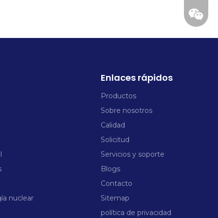
+86-57
manage
Enlaces rápidos
Productos
Sobre nosotros
Calidad
Solicitud
l
Servicios y soporte
s
Blogs
Contacto
ía nuclear
Sitemap
política de privacidad