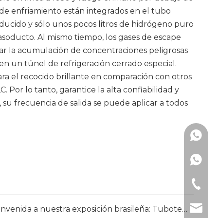
 de enfriamiento están integrados en el tubo
reducido y sólo unos pocos litros de hidrógeno puro
asoducto. Al mismo tiempo, los gases de escape
tar la acumulación de concentraciones peligrosas
en un túnel de refrigeración cerrado especial.
ara el recocido brillante en comparación con otros
Por lo tanto, garantice la alta confiabilidad y
, su frecuencia de salida se puede aplicar a todos
+86137
+86-57
+86-57
mimi@h
Le damos la más sincera bienvenida a nuestra exposición brasileña: Tubotech & Wire Brasil 2025 Fecha: 29 al 31 de octubre de 2025