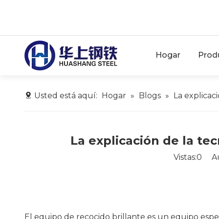
Hogar
Prod
Usted está aquí:
Hogar
»
Blogs
»
La explicac
La explicación de la te
Vistas:
0
Auto
El equipo de recocido brillante es un equipo espec