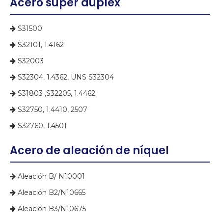
Acero súper dúplex
S31500

S32101, 1.4162

S32003

S32304, 1.4362, UNS S32304

S31803 ,S32205, 1.4462

S32750, 1.4410, 2507

S32760, 1.4501

Acero de aleación de níquel
Aleación B/ N10001

Aleación B2/N10665

Aleación B3/N10675
