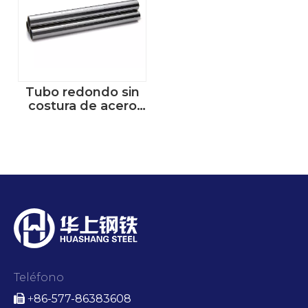
Tubo redondo sin
costura de acero
inoxidable
Teléfono
86-577-86383608

+