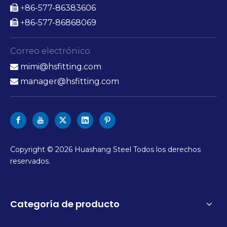
86-577-86383606

+
86-577-86868069

+
Correo electrónico
mimi@hsfitting.com

manager@hsfitting.com

Copyright ©
2026
Huashang Steel Todos los derechos
reservados.
Categoría de producto