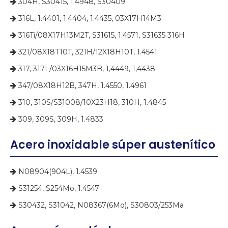
304H, S30415, 1.4948, S30409

316L, 1.4401, 1.4404, 1.4435, 03X17H14M3

316Ti/08X17H13M2T, S31615, 1.4571, S31635 316H

321/08X18T10T, 321H/12X18H10T, 1.4541

317, 317L/03X16H15M3B, 1,4449, 1,4438

347/08X18H12B, 347H, 1.4550, 1.4961

310, 310S/S31008/10X23H18, 310H, 1.4845

309, 309S, 309H, 1.4833

Acero inoxidable súper austenítico
N08904(904L), 1.4539

S31254, S254Mo, 1.4547

S30432, S31042, N08367(6Mo), S30803/253Ma
