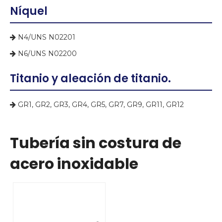
Níquel
N4/UNS N02201

N6/UNS N02200

Titanio y aleación de titanio.
GR1, GR2, GR3, GR4, GR5, GR7, GR9, GR11, GR12

Tubería sin costura de
acero inoxidable