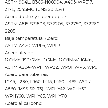
ASTM 904L, B366-N08904, A403-WP317,
317L, 254SMO (UNS S31254)
Acero dúplex y súper dúplex:
ASTM A815-S31803, S32205, S32750, S32760,
2205
Baja temperatura. Acero:
ASTM A420-WPL6, WPL3,
Acero aleado:
12CrMo, 15Cr5Mo, Cr5Mo, 12Cr1MoV, 16Mn,
ASTM A234-WP11, WP22, WP91, WP5, WP9
Acero para tuberías:
L245, L290, L360, L415, L450, L485, ASTM
A860 (MSS SP-75)- WPHY42, WPHY52,
WPHY60, WPHY65, WPHY70
Acero al carbono: