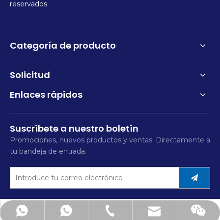
reservados.
Categoría de producto
Solicitud
Enlaces rápidos
Suscríbete a nuestro boletín
Promociones, nuevos productos y ventas. Directamente a
tu bandeja de entrada.
mimi@hsfitting.com
+86-577-86383608
+8613777773238