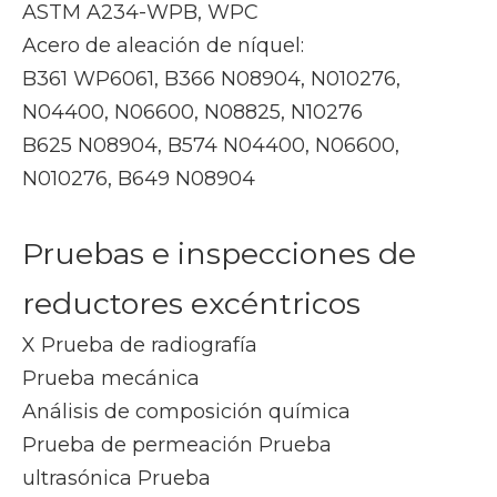
ASTM A234-WPB, WPC
Acero de aleación de níquel:
B361 WP6061, B366 N08904, N010276,
N04400, N06600, N08825, N10276
B625 N08904, B574 N04400, N06600,
N010276, B649 N08904
Pruebas e inspecciones de
reductores excéntricos
X Prueba de radiografía
Prueba mecánica
Análisis de composición química
Prueba de permeación Prueba
ultrasónica Prueba