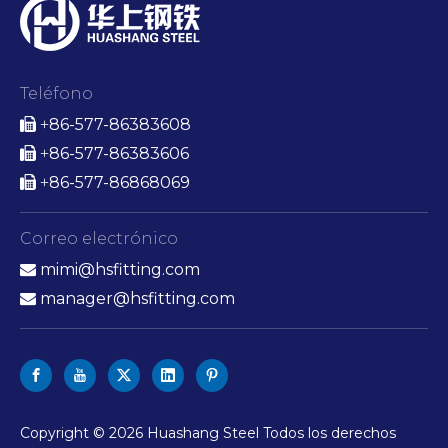
Teléfono
86-577-86383608

+
86-577-86383606

+
86-577-86868069

+
Correo electrónico
mimi@hsfitting.com

manager@hsfitting.com

Copyright ©
2026
Huashang Steel Todos los derechos