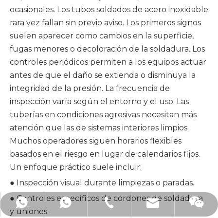
ocasionales. Los tubos soldados de acero inoxidable
rara vez fallan sin previo aviso. Los primeros signos
suelen aparecer como cambios en la superficie,
fugas menores o decoloración de la soldadura. Los
controles periódicos permiten a los equipos actuar
antes de que el daño se extienda o disminuya la
integridad de la presión. La frecuencia de
inspección varía según el entorno y el uso. Las
tuberías en condiciones agresivas necesitan más
atención que las de sistemas interiores limpios.
Muchos operadores siguen horarios flexibles
basados ​​en el riesgo en lugar de calendarios fijos.
Un enfoque práctico suele incluir:
● Inspección visual durante limpiezas o paradas.
● Controles específicos de cordones de soldadura
mimi@hsfitting.com
+86-577-86383608
+8613777773238
y uniones.