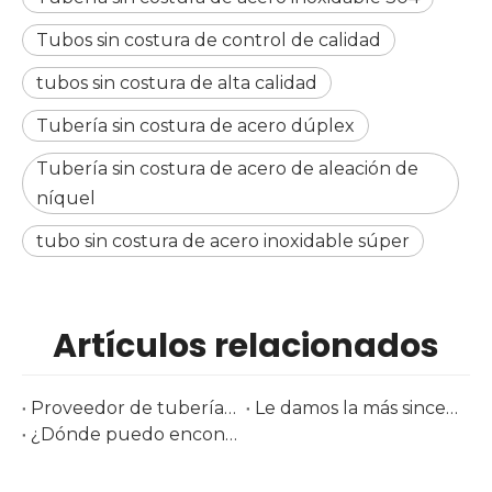
Tubos sin costura de control de calidad
tubos sin costura de alta calidad
Tubería sin costura de acero dúplex
Tubería sin costura de acero de aleación de
níquel
tubo sin costura de acero inoxidable súper
Artículos relacionados
Proveedor de tuberías y accesorios de acero inoxidable en Tube Düsseldorf 2026 | Acero Huashang
Le damos la más sincera bienvenida a nuestra exposición brasileña: Tubotech & Wire Brasil 2025 Fecha: 29 al 31 de octubre de 2025
¿Dónde puedo encontrar tubos de acero inoxidable AMS de calidad aeronáutica para envío a granel inmediato?