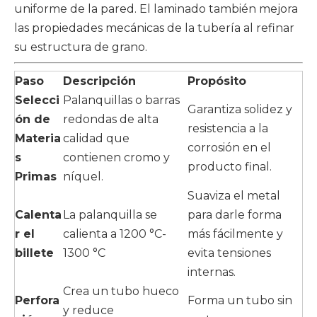
uniforme de la pared. El laminado también mejora
las propiedades mecánicas de la tubería al refinar
su estructura de grano.
Paso
Descripción
Propósito
Selecci
Palanquillas o barras
Garantiza solidez y
ón de
redondas de alta
resistencia a la
Materia
calidad que
corrosión en el
s
contienen cromo y
producto final.
Primas
níquel.
Suaviza el metal
Calenta
La palanquilla se
para darle forma
r el
calienta a 1200 °C-
más fácilmente y
billete
1300 °C
evita tensiones
internas.
Crea un tubo hueco
Perfora
Forma un tubo sin
y reduce