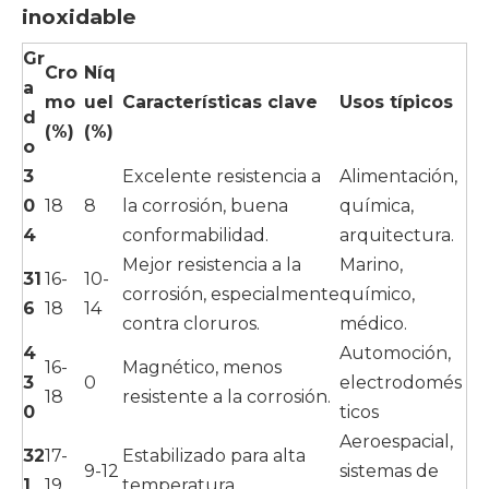
inoxidable
Gr
Cro
Níq
a
mo
uel
Características clave
Usos típicos
d
(%)
(%)
o
3
Excelente resistencia a
Alimentación,
0
18
8
la corrosión, buena
química,
4
conformabilidad.
arquitectura.
Mejor resistencia a la
Marino,
31
16-
10-
corrosión, especialmente
químico,
6
18
14
contra cloruros.
médico.
4
Automoción,
16-
Magnético, menos
3
0
electrodomés
18
resistente a la corrosión.
0
ticos
Aeroespacial,
32
17-
Estabilizado para alta
9-12
sistemas de
1
19
temperatura.