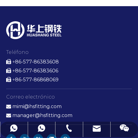
Teléfono
86-577-86383608

+
86-577-86383606

+
86-577-86868069

+
Correo electrónico
mimi@hsfitting.com

manager@hsfitting.com

mimi@hsfitting.com
+86-577-86383608
+8613777773238